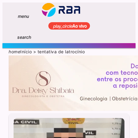
menu
play_circle
Ao vivo
search
home
Início
>
tentativa de latrocínio