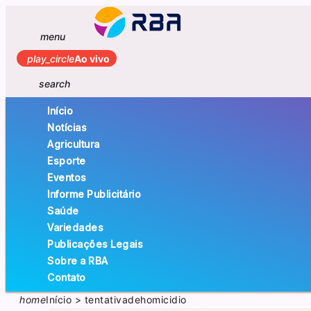
menu
play_circle
Ao vivo
search
Início
Notícias
Agricultura
Esporte
Eventos
Informe Publicitário
Saúde
Variedades
Publicações Legais
Sobre a RBA
Contato
home
Início
>
tentativadehomicidio