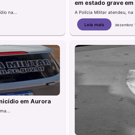
em estado grave em
dio na...
A Polícia Militar atendeu, na
Leia mais
dezembro 
icídio em Aurora
uma...