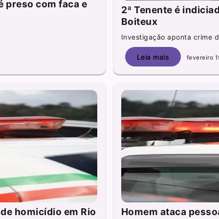
é preso com faca e
2ª Tenente é indicia
Boiteux
Investigação aponta crime d
Leia mais
fevereiro 1
 de homicídio em Rio
Homem ataca pessoa