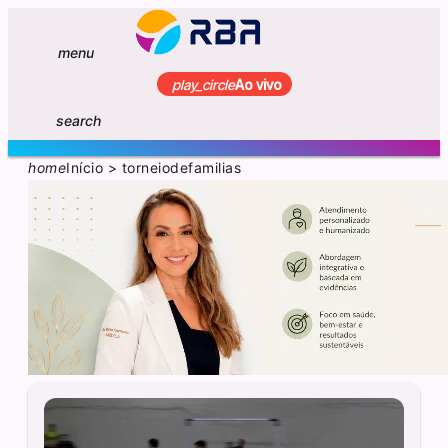
menu
play_circle
Ao vivo
search
home
Início
>
torneiodefamilias