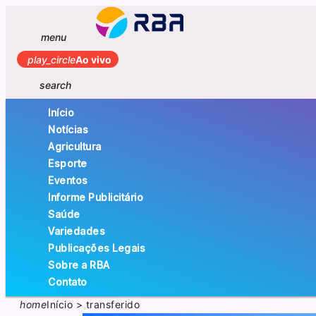
menu
play_circle
Ao vivo
search
Início
Notícias
Agricultura
Esporte
Eventos
Informe Publicitário
Saúde
Variedades
Publicações Legais
Sobre a RBA
Contato
home
Início
>
transferido