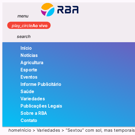
menu
play_circle
Ao vivo
search
Início
Notícias
Agricultura
Esporte
Eventos
Informe Publicitário
Saúde
Variedades
Publicações Legais
Sobre a RBA
Contato
home
Início
>
Variedades
>
“Sextou” com sol, mas temporais