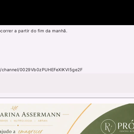
correr a partir do fim da manhã.
m/channel/0029Vb0zPUHEFeXlKVI5ge2F