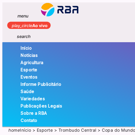
menu
play_circle
Ao vivo
search
Início
Notícias
Agricultura
Esporte
Eventos
Informe Publicitário
Saúde
Variedades
Publicações Legais
Sobre a RBA
Contato
home
Início
>
Esporte
>
Trombudo Central
>
Copa do Mundo 