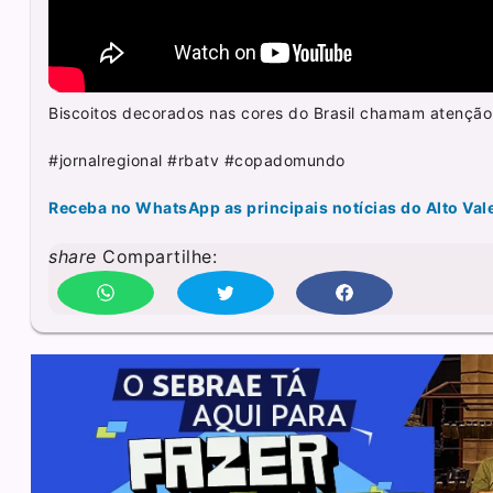
Biscoitos decorados nas cores do Brasil chamam atenção e
#jornalregional #rbatv #copadomundo
Receba no WhatsApp as principais notícias do Alto Val
share
Compartilhe: