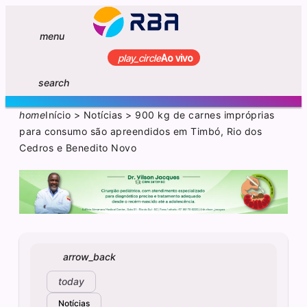
menu
play_circle
Ao vivo
search
home
Início
>
Notícias
>
900 kg de carnes impróprias
para consumo são apreendidos em Timbó, Rio dos
Cedros e Benedito Novo
arrow_back
today
Notícias