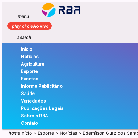
menu
play_circle
Ao vivo
search
Início
Notícias
Agricultura
Esporte
Eventos
Informe Publicitário
Saúde
Variedades
Publicações Legais
Sobre a RBA
Contato
home
Início
>
Esporte
>
Notícias
>
Edemílson Gutz dos Sant