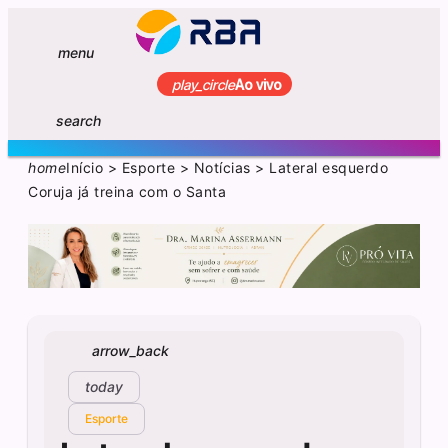
menu
play_circle
Ao vivo
search
home
Início
>
Esporte
>
Notícias
>
Lateral esquerdo
Coruja já treina com o Santa
arrow_back
today
Esporte