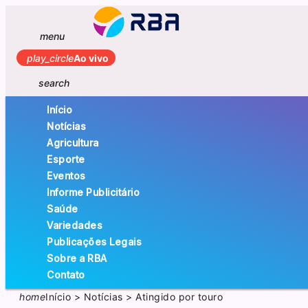
menu
play_circle
Ao vivo
search
Início
Notícias
Agricultura
Esporte
Eventos
Informe Publicitário
Saúde
Variedades
Publicações Legais
Sobre a RBA
Contato
home
Início
>
Notícias
>
Atingido por touro