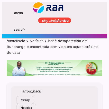
menu
play_circle
Ao vivo
search
home
Início
>
Notícias
>
Bebê desaparecida em
Ituporanga é encontrada sem vida em açude próximo
de casa
arrow_back
today
Notícias