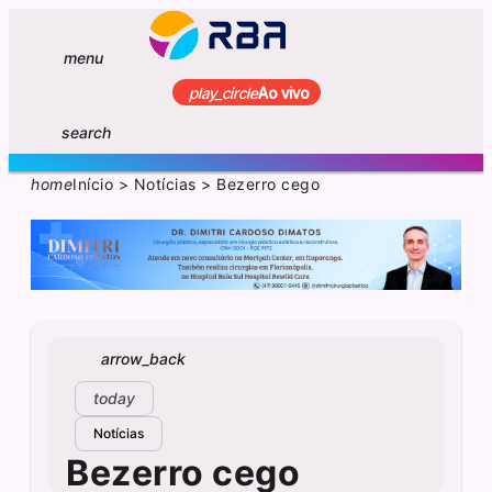
menu
play_circle
Ao vivo
search
home
Início
>
Notícias
>
Bezerro cego
arrow_back
today
Notícias
Bezerro cego