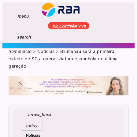
menu
play_circle
Ao vivo
search
home
Início
>
Notícias
>
Blumenau será a primeira
cidade de SC a operar viatura espanhola de última
geração
arrow_back
today
Notícias