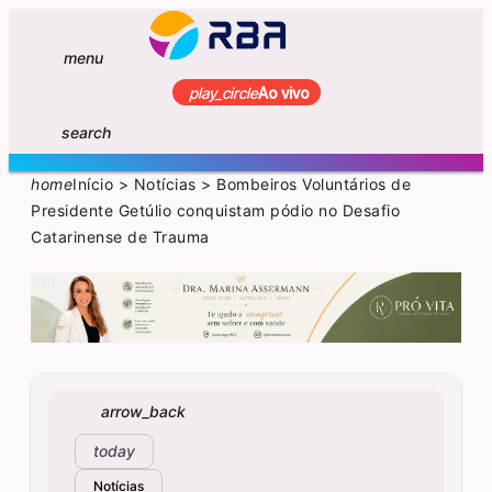
menu
play_circle
Ao vivo
search
home
Início
>
Notícias
>
Bombeiros Voluntários de
Presidente Getúlio conquistam pódio no Desafio
Catarinense de Trauma
arrow_back
today
Notícias