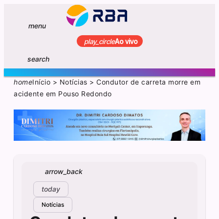
menu
play_circle
Ao vivo
search
home
Início
>
Notícias
>
Condutor de carreta morre em
acidente em Pouso Redondo
arrow_back
today
Notícias