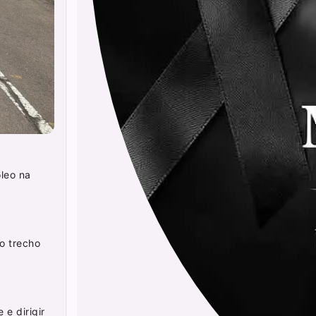
óleo na
o trecho
e dirigir