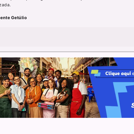
izada.
ente Getúlio