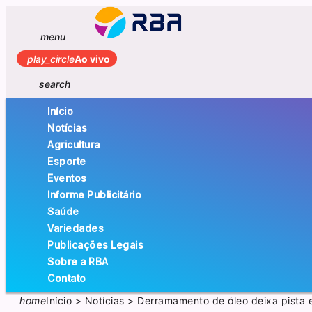
menu
play_circle
Ao vivo
search
Início
Notícias
Agricultura
Esporte
Eventos
Informe Publicitário
Saúde
Variedades
Publicações Legais
Sobre a RBA
Contato
home
Início
>
Notícias
>
Derramamento de óleo deixa pista 