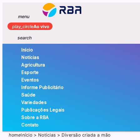
menu
play_circle
Ao vivo
search
Início
Notícias
Agricultura
Esporte
Eventos
Informe Publicitário
Saúde
Variedades
Publicações Legais
Sobre a RBA
Contato
home
Início
>
Notícias
>
Diversão criada a mão