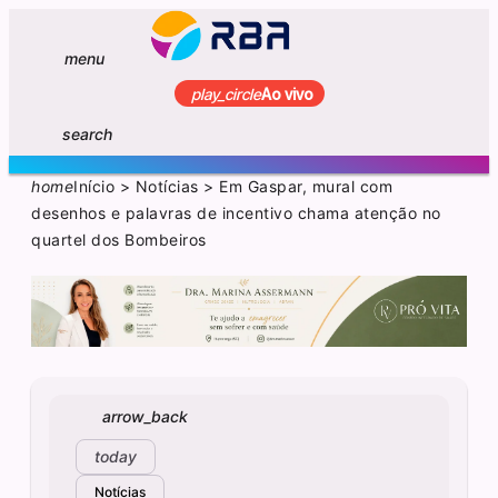
menu
play_circle
Ao vivo
search
home
Início
>
Notícias
>
Em Gaspar, mural com
desenhos e palavras de incentivo chama atenção no
quartel dos Bombeiros
arrow_back
today
Notícias