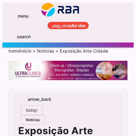
menu
play_circle
Ao vivo
search
home
Início
>
Notícias
>
Exposição Arte Cidade
arrow_back
today
Notícias
Exposição Arte