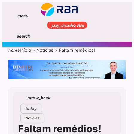
menu
play_circle
Ao vivo
search
home
Início
>
Notícias
>
Faltam remédios!
arrow_back
today
Notícias
Faltam remédios!