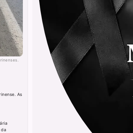
arinenses.
rinense. As
ária
 da