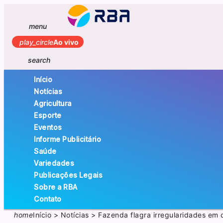
menu
play_circle
Ao vivo
search
Início
Notícias
Agricultura
Esporte
Eventos
Informe Publicitário
Saúde
Variedades
Publicações Legais
Sobre a RBA
Contato
home
Início
>
Notícias
>
Fazenda flagra irregularidades em 