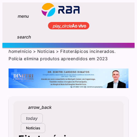
menu
play_circle
Ao vivo
search
home
Início
>
Notícias
>
Fitoterápicos incinerados.
Polícia elimina produtos apreendidos em 2023
arrow_back
today
Notícias