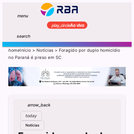
menu
play_circle
Ao vivo
search
home
Início
>
Notícias
>
Foragido por duplo homicídio
no Paraná é preso em SC
arrow_back
today
Notícias