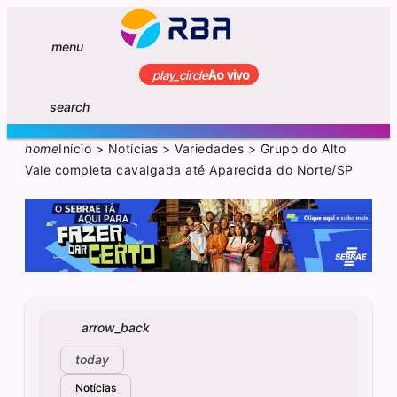
menu
play_circle
Ao vivo
search
home
Início
>
Notícias
>
Variedades
>
Grupo do Alto
Vale completa cavalgada até Aparecida do Norte/SP
arrow_back
today
Notícias