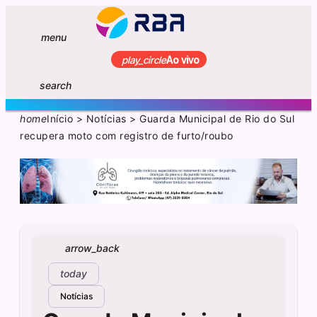
menu
play_circle
Ao vivo
search
home
Início
>
Notícias
>
Guarda Municipal de Rio do Sul
recupera moto com registro de furto/roubo
arrow_back
today
Notícias