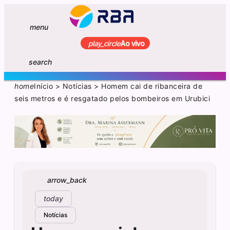
menu
play_circle
Ao vivo
search
home
Início
>
Notícias
>
Homem cai de ribanceira de
seis metros e é resgatado pelos bombeiros em Urubici
arrow_back
today
Notícias