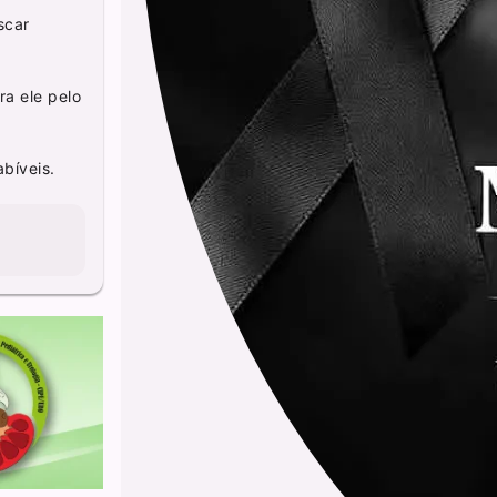
scar
ra ele pelo
bíveis.