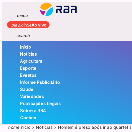
menu
play_circle
Ao vivo
search
Início
Notícias
Agricultura
Esporte
Eventos
Informe Publicitário
Saúde
Variedades
Publicações Legais
Sobre a RBA
Contato
home
Início
>
Notícias
>
Homem é preso após ir ao quartel 