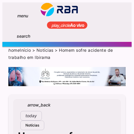
menu
play_circle
Ao vivo
search
home
Início
>
Notícias
>
Homem sofre acidente de
trabalho em Ibirama
arrow_back
today
Notícias