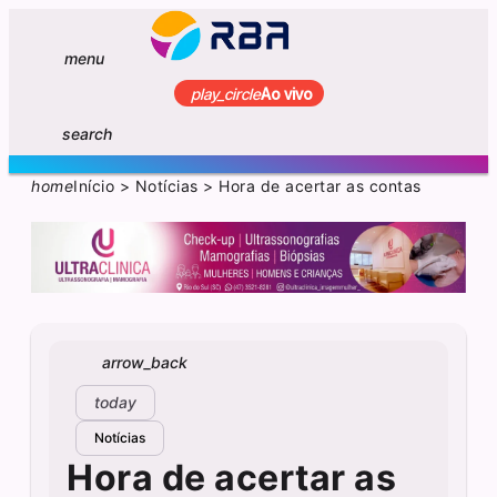
menu
play_circle
Ao vivo
search
home
Início
>
Notícias
>
Hora de acertar as contas
arrow_back
today
Notícias
Hora de acertar as