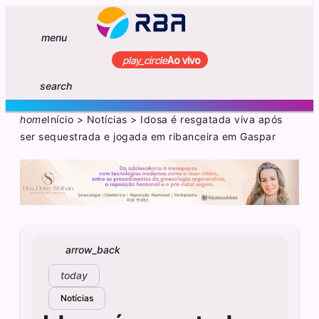
menu
play_circle
Ao vivo
search
home
Início
>
Notícias
>
Idosa é resgatada viva após
ser sequestrada e jogada em ribanceira em Gaspar
arrow_back
today
Notícias