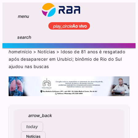
menu
play_circle
Ao vivo
search
home
Início
>
Notícias
>
Idoso de 81 anos é resgatado
após desaparecer em Urubici; binômio de Rio do Sul
ajudou nas buscas
arrow_back
today
Notícias