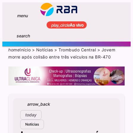
menu
play_circle
Ao vivo
search
home
Início
>
Notícias
>
Trombudo Central
>
Jovem
morre após colisão entre três veículos na BR-470
arrow_back
today
Notícias