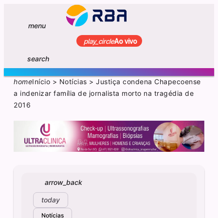
menu
play_circle
Ao vivo
search
home
Início
>
Notícias
>
Justiça condena Chapecoense
a indenizar família de jornalista morto na tragédia de
2016
arrow_back
today
Notícias