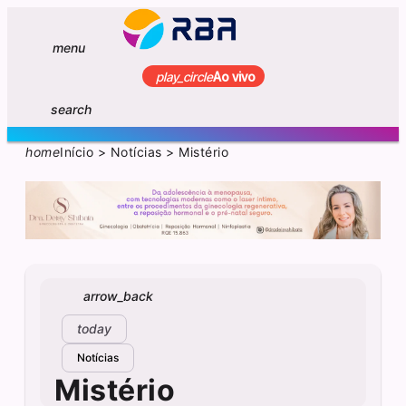
menu
play_circle
Ao vivo
search
home
Início
>
Notícias
>
Mistério
arrow_back
today
Notícias
Mistério