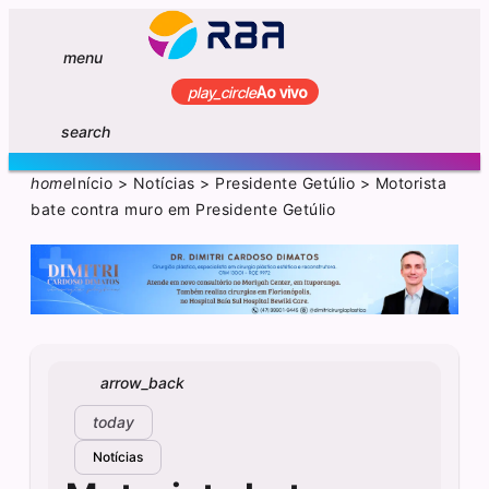
menu
play_circle
Ao vivo
search
home
Início
>
Notícias
>
Presidente Getúlio
>
Motorista
bate contra muro em Presidente Getúlio
arrow_back
today
Notícias