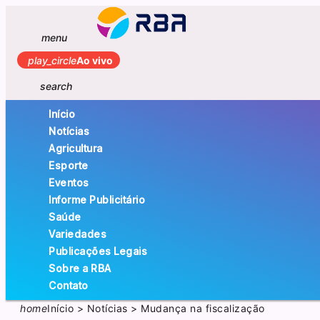
menu
play_circle
Ao vivo
search
Início
Notícias
Agricultura
Esporte
Eventos
Informe Publicitário
Saúde
Variedades
Publicações Legais
Sobre a RBA
Contato
home
Início
>
Notícias
>
Mudança na fiscalização