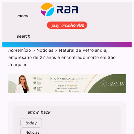
menu
play_circle
Ao vivo
search
home
Início
>
Notícias
>
Natural de Petrolândia,
empresário de 27 anos é encontrado morto em São
Joaquim
arrow_back
today
Notícias