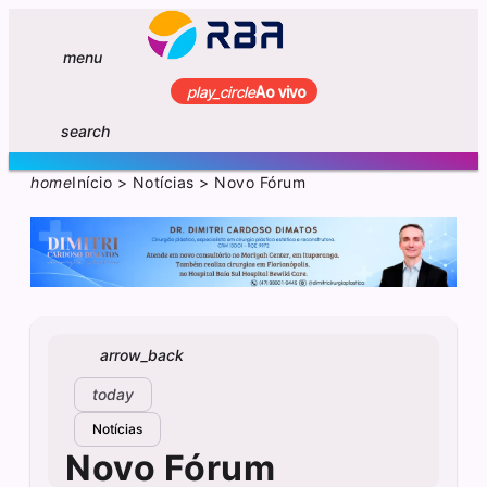
menu
play_circle
Ao vivo
search
home
Início
>
Notícias
>
Novo Fórum
arrow_back
today
Notícias
Novo Fórum