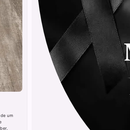
o de um
e
ber,