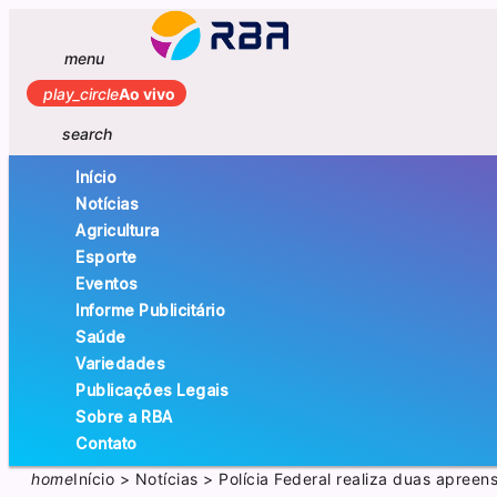
menu
play_circle
Ao vivo
search
Início
Notícias
Agricultura
Esporte
Eventos
Informe Publicitário
Saúde
Variedades
Publicações Legais
Sobre a RBA
Contato
home
Início
>
Notícias
>
Polícia Federal realiza duas apre