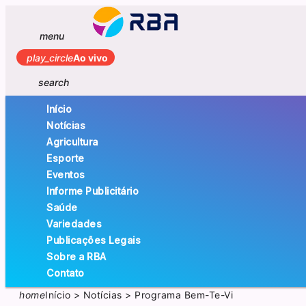
menu
play_circle
Ao vivo
search
Início
Notícias
Agricultura
Esporte
Eventos
Informe Publicitário
Saúde
Variedades
Publicações Legais
Sobre a RBA
Contato
home
Início
>
Notícias
>
Programa Bem-Te-Vi