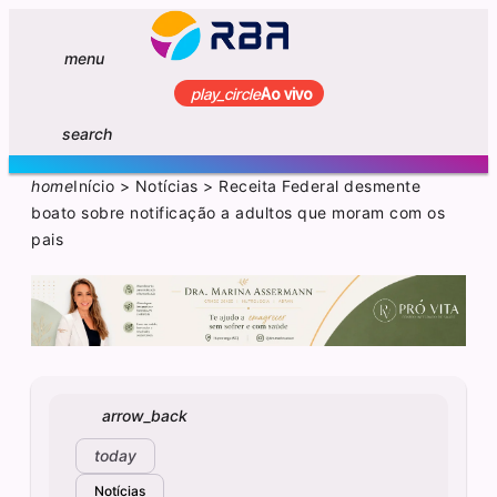
menu
play_circle
Ao vivo
search
home
Início
>
Notícias
>
Receita Federal desmente
boato sobre notificação a adultos que moram com os
pais
arrow_back
today
Notícias