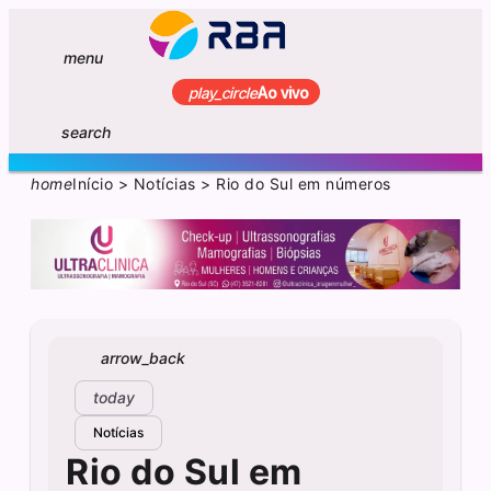
menu
play_circle
Ao vivo
search
home
Início
>
Notícias
>
Rio do Sul em números
arrow_back
today
Notícias
Rio do Sul em