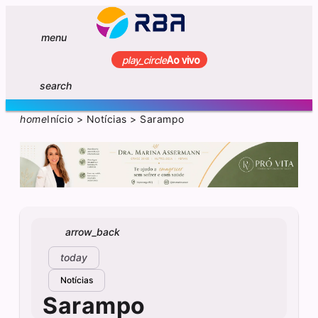
menu
play_circle
Ao vivo
search
home
Início
>
Notícias
>
Sarampo
arrow_back
today
Notícias
Sarampo