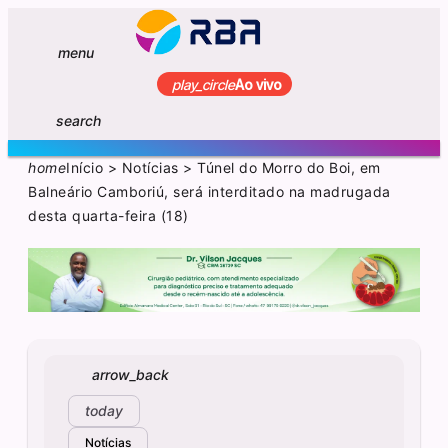
menu
play_circle
Ao vivo
search
home
Início
>
Notícias
>
Túnel do Morro do Boi, em
Balneário Camboriú, será interditado na madrugada
desta quarta-feira (18)
arrow_back
today
Notícias