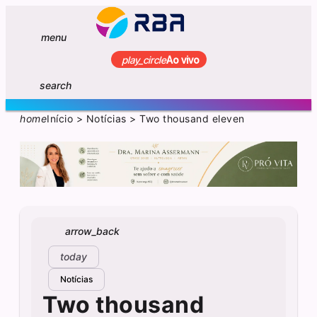
menu
play_circle
Ao vivo
search
home
Início
>
Notícias
>
Two thousand eleven
arrow_back
today
Notícias
Two thousand