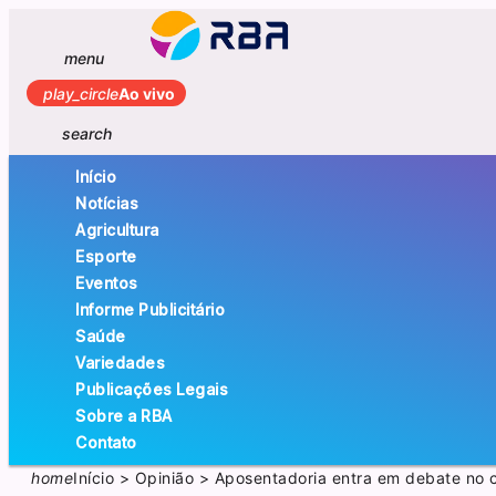
menu
play_circle
Ao vivo
search
Início
Notícias
Agricultura
Esporte
Eventos
Informe Publicitário
Saúde
Variedades
Publicações Legais
Sobre a RBA
Contato
home
Início
>
Opinião
>
Aposentadoria entra em debate no c