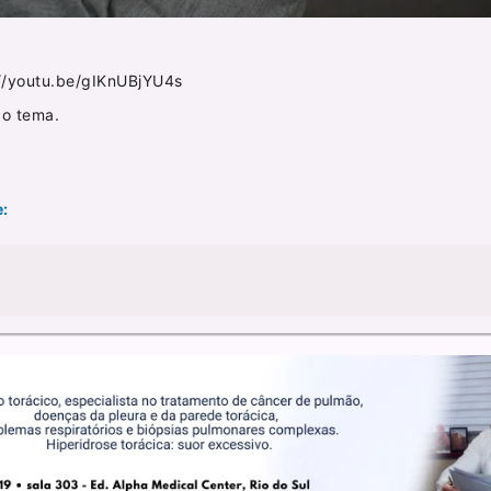
://youtu.be/gIKnUBjYU4s
 o tema.
e: