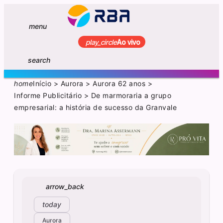
menu
play_circle
Ao vivo
search
home
Início
>
Aurora
>
Aurora 62 anos
>
Informe Publicitário
>
De marmoraria a grupo
empresarial: a história de sucesso da Granvale
arrow_back
today
Aurora