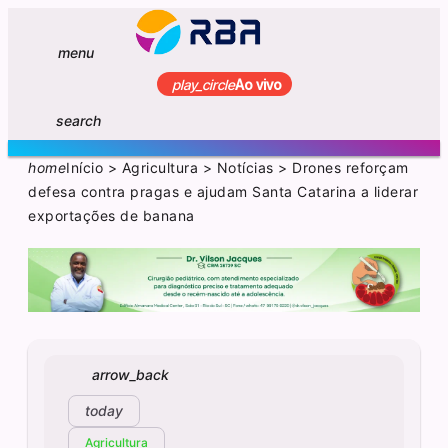
menu
play_circle
Ao vivo
search
home
Início
>
Agricultura
>
Notícias
>
Drones reforçam
defesa contra pragas e ajudam Santa Catarina a liderar
exportações de banana
arrow_back
today
Agricultura