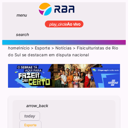
menu
play_circle
Ao vivo
search
home
Início
>
Esporte
>
Notícias
>
Fisiculturistas de Rio
do Sul se destacam em disputa nacional
arrow_back
today
Esporte