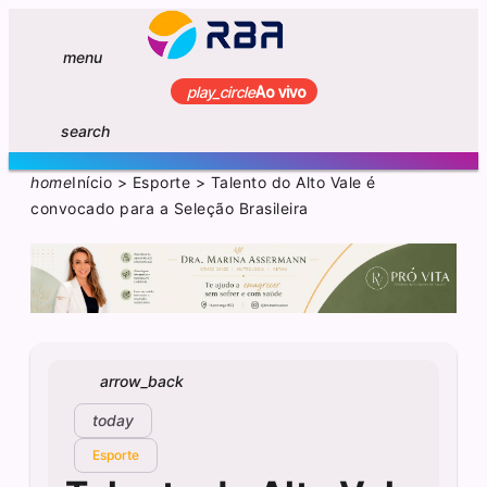
menu
play_circle
Ao vivo
search
home
Início
>
Esporte
>
Talento do Alto Vale é
convocado para a Seleção Brasileira
arrow_back
today
Esporte